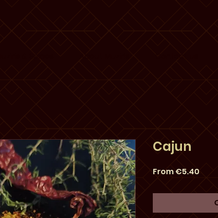
uziris & Spices
About Muziris
Contact us
Cajun
Sale
From
€5.40
Pric