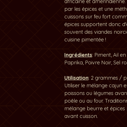
africaine et amérindienne.
par les épices et une métho
cuissons sur feu fort comme 
épices supportent donc d'ê
souvent des viandes noircie
cuisine pimentée !
Ingrédients
: Piment, Ail e
Paprika, Poivre Noir, Sel 
Utilisation
: 2 grammes / pe
Utiliser le mélange cajun 
poissons ou légumes avant 
poêle ou au four. Traditio
mélange beurre et épices 
avant cuisson.