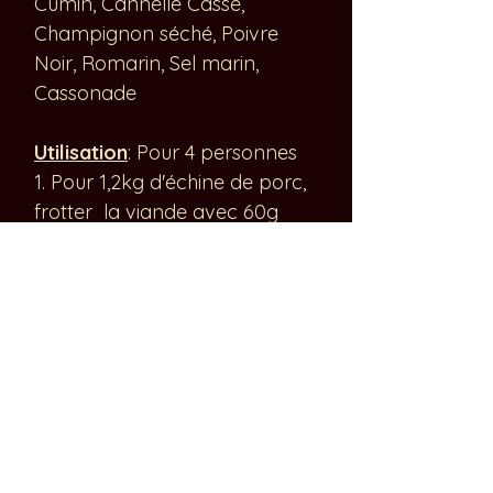
Cumin, Cannelle Casse,
Champignon séché, Poivre
Noir, Romarin, Sel marin,
Cassonade
Utilisation
: Pour 4 personnes
1. Pour 1,2kg d'échine de porc,
frotter la viande avec 60g
du mix puis réserver au frigo
pendant 1 nuit.
2. Le lendemain, ajouter 800ml
d'eau dans votre plat avec la
viande, couvrir avec un
couvercle ou feuille d'alu
3. Enfourner 5H à couvert à
150°C
4. Effilocher la viande avec une